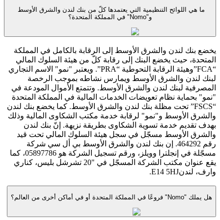
ما هي اللوائح التنظيمية التي يعتمدها كلّ من بنك لندن والشرق الأوسط
و"Nomo" في المملكة المتحدة؟
يخضع بنك لندن والشرق الأوسط إلى الرقابة بالكامل في المملكة
المتحدة، حيث يخضع البنك إلى رقابة كلّ من هيئة السلوك المالي
“FCA”وهيئة الرقابة التحوطية “PRA”. ويعتبر "نمو" الاسم التجاري
لبنك لندن والشرق الأوسط ويمارس نشاطه بموجب الرخصة
المصرفية لبنك لندن والشرق الأوسط. وتتمتع الأموال المودعة في
"نمو" بحماية نظام تعويضات الخدمات المالية في المملكة المتحدة
“FSCS” تحت مظلة بنك لندن والشرق الأوسط. كما يخضع بنك لندن
والشرق الأوسط و"نمو" لرقابة خدمة مكتب الشكاوى المالية وذلك
بهدف تقديم خدمة تسوية الشكاوى بطريقة نزيهة. إنّ بنك لندن
والشرق الأوسط مسجّل في سجل هيئة السلوك المالي تحت قيد
رقم 464292. إن بنك لندن والشرق الأوسط بي أل سي شركة
مسجّلة في إنجلترا وويلز، ورقم تسجيل الشركة هو 05897786، كما
يقع عنوان مكتب الشركة المسجّل في "20 تشرشل بليس، كناري
وارف، لندنE14 5HJ.
هل يملك "Nomo" فروعًا في المملكة المتحدة أو في أماكن أخرى من العالم؟