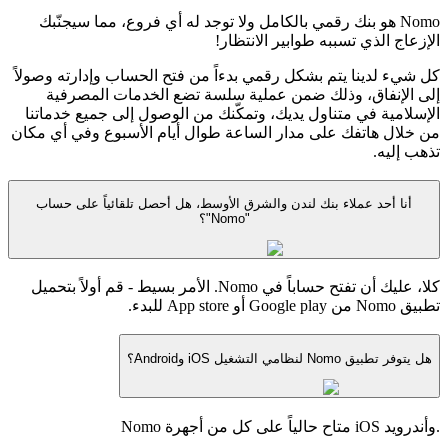
Nomo هو بنك رقمي بالكامل ولا توجد له أي فروع، مما سيجنّبك
الإزعاج الذي تسببه طوابير الانتظار!
كل شيء لدينا يتم بشكل رقمي بدءاً من فتح الحساب وإدارته وصولاً
إلى الإنفاق، وذلك ضمن عملية سلسة تضع الخدمات المصرفية
الإسلامية في متناول يديك، وتمكّنك من الوصول إلى جميع خدماتنا
من خلال هاتفك على مدار الساعة طوال أيام الأسبوع وفي أي مكان
تذهب إليه.
أنا أحد عملاء بنك لندن والشرق الأوسط، هل أحصل تلقائياً على حساب
"Nomo"؟
كلا، عليك أن تفتح حساباً في Nomo. الأمر بسيط - قم أولاً بتحميل
تطبيق Nomo من Google play أو App store للبدء.
هل يتوفر تطبيق Nomo لنظامي التشغيل iOS وAndroid؟
.وأندرويد iOS متاح حالياً على كل من أجهرة Nomo