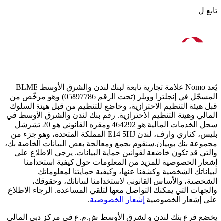
تابع ل
يُعد Nomo علامة تجارية تابعة لبنك لندن والشرق الأوسط BLME
المسجّل في إنجلترا وويلز (تحت الرقم 05897786) وهو مرخّص من
قبل هيئة التنظيم الاحترازية، وخاضع للتنظيم من قبل هيئة السلوك
المالي وهيئة التنظيم الاحترازية. رقم بنك لندن والشرق الأوسط في
سجل الخدمات المالية هو 464292 ومقره القانوني هو 20 تشرشل
بليس، كناري وارف، لندن E14 5HJ المملكة المتحدة، وهو جزء من
مجموعة بنك بوبيان.سنقوم بجمع ومعالجة بعض البيانات الخاصة بك،
والتي قد تكون خاضعة لقوانين حماية البيانات. يرجى الاطلاع على
إشعار الخصوصية للمزيد من المعلومات حول كيفية استخدامنا
لبياناتك الشخصية وكشفنا عنها، وكيفية حمايتنا لمعلوماتك
الشخصية، والأساس القانوني لاستخدامنا لبياناتك، وحقوقك،
والجهات التي يمكنك التواصل معها لتلقي المساعدة. الرجاء الاطلاع
على إشعار الخصوصية
إشعار الخصوصية
.
يخضع فرع بنك لندن والشرق الأوسط ش.م.ع في مركز دبي المالي