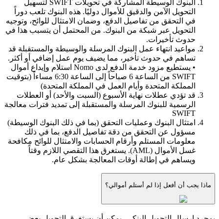
البنوك الوسيطة المشاركة في تحويلات SWIFT لتسهيل
التحويل الآمن والدقيق للأموال دوليًا. هذه البنوك تلعب دوراً
في التحقق من تفاصيل الدفع، وضمان الامتثال للوائح، وتوجيه
التحويل عبر شبكة من البنوك. من المحتمل أن يتسبب هذا في
حدوث تأخيرات.
مواعيد انتهاء عمل البنوك المرسلة والوسيطة والمستقبلة قد
تساهم في حدوث تأخير، مما يضيف يوم عمل إضافي أو أكثر.
• يستطيع مزود خدمة الدفع لدى Nomo استلام وإيداع أموال
SWIFT من الساعة 6 صباحاً إلى الساعة 6:30 مساءاً (بتوقيت
المملكة المتحدة وأيام العمل في المملكة المتحدة)
قد تؤدي عطلات نهاية الأسبوع (السبت والأحد) أو العطلات
الرسمية للبنوك المرسلة والمستقبلة إلى تمديد فترات معالجة
SWIFT
امتثال البنوك وعمليات التحقق (بما في ذلك البنوك الوسيطة)
مسؤول عن التحقق من دقة تفاصيل الدفع، بما في ذلك
معلومات المستلم وأرقام الحسابات والامتثال للوائح مكافحة
غسل الأموال (AML). يستغرق هذا التقصي اللازم وقتاً
ويساهم في إطالة أوقات المعالجة بشكل عام.
ماذا يجب أن أفعل إذا لم أستلم أموالي؟
بمجرد إرسال التحويل البنكي، يمكن أن يستغرق التحويل بعض