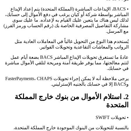
• BACS، الإيداعات المباشرة (المملكة المتحدة) يتم إعداد الإيداع
المباشر بواسطة شركة أو كيان يرغب في دفع الأموال إلى حسابك،
لذلك ليس هناك ما يتعين عليك القيام به لإعداده. ما عليك سوى
مشاركة التفاصيل المصرفية الخاصة بك (رقم الحساب ورمز الفرز)
مع المرسل.
يُستخدم هذا النوع من التحويل غالباً في المعاملات العادية مثل
الرواتب والمعاشات التقاعدية وتحويلات الفواتير.
عادةً ما تستغرق تحويلات الإيداع المباشر BACS بضعة أيام عمل
لتتم معالجتها، مما يوفر طريقة آمنة ومريحة لتلقي الأموال مباشرة
في حسابك.
يرجى ملاحظة أنه لا يمكن إجراء تحويلات FasterPayments، CHAPS
وBACS إلا في حسابك بالجنيه الإسترليني.
2. استلام الأموال من بنوك خارج المملكة
المتحدة
• تحويلات SWIFT
بالنسبة للتحويلات من البنوك الموجودة خارج المملكة المتحدة،