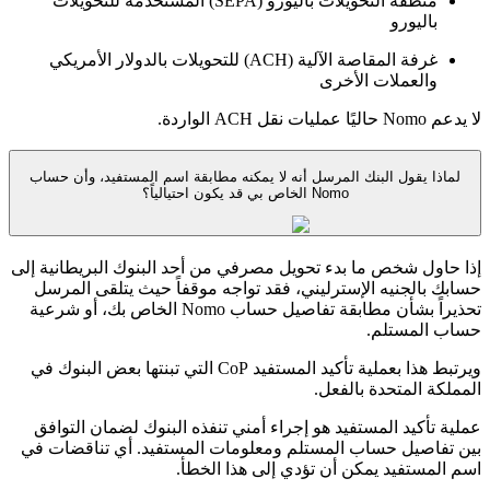
منطقة التحويلات باليورو (SEPA) المستخدمة للتحويلات
باليورو
غرفة المقاصة الآلية (ACH) للتحويلات بالدولار الأمريكي
والعملات الأخرى
لا يدعم Nomo حاليًا عمليات نقل ACH الواردة.
لماذا يقول البنك المرسل أنه لا يمكنه مطابقة اسم المستفيد، وأن حساب
Nomo الخاص بي قد يكون احتيالياً؟
إذا حاول شخص ما بدء تحويل مصرفي من أحد البنوك البريطانية إلى
حسابك بالجنيه الإسترليني، فقد تواجه موقفاً حيث يتلقى المرسل
تحذيراً بشأن مطابقة تفاصيل حساب Nomo الخاص بك، أو شرعية
حساب المستلم.
ويرتبط هذا بعملية تأكيد المستفيد CoP التي تبنتها بعض البنوك في
المملكة المتحدة بالفعل.
عملية تأكيد المستفيد هو إجراء أمني تنفذه البنوك لضمان التوافق
بين تفاصيل حساب المستلم ومعلومات المستفيد. أي تناقضات في
اسم المستفيد يمكن أن تؤدي إلى هذا الخطأ.