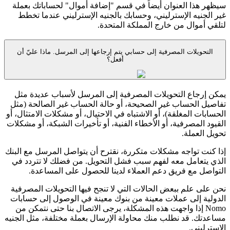
سيظهر هذا العنوان أيضاً في قسم "إضافة أموال" لحساباتك بعملة
غير الجنيه الإسترليني، وحسابك بالجنيه الإسترليني عندما تخطط
لتلقي أموال من خارج المملكة المتحدة.
التحويلات المصرفية إلى حسابي يتم إرجاعها إلى المرسل. ماذا عليّ أن
أفعل؟
يمكن إرجاع التحويلات المصرفية إلى المرسل لأسباب عديدة مثل
تفاصيل الحساب غير الصحيحة، أو حالة الحساب غير الصالحة (مثل
الحسابات المغلقة)، أو الاشتباه في الاحتيال، أو مشكلات الامتثال، أو
القيود المصرفية، أو الأخطاء الفنية، أو تأخيرات الشبكة، أو مشكلات
تحويل العملة.
إذا كنت تواجه مشكلات متكررة، نقترح أن يتواصل المرسل مع البنك
الذي يتعامل معه لفهم سبب فشل التحويل. من فضلك لا تتردد في
التواصل مع فريق دعم العملاء لدينا للحصول على المساعدة.
نحن على علم ببعض الحالات التي لا تنجح فيها التحويلات المصرفية
الدولية إلى عملات معينة من بنوك معينة في الوصول إلى حسابات
Nomo إذا واجهت هذه المشكلة، يرجى الاتصال بنا حتى نتمكن من
مساعدتك. قد نطلب منك محاولة الإرسال بعملة مختلفة، مثل الجنيه
الاسترليني.