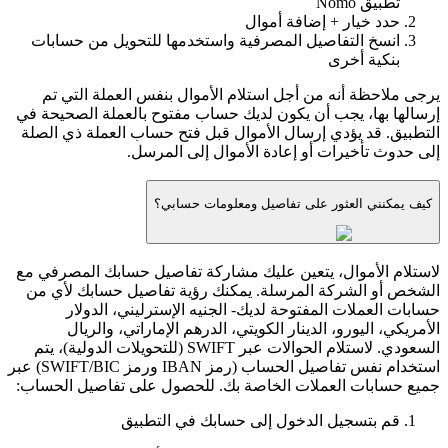
تطبيق Nomo
حدد خيار + إضافة أموال
انسخ التفاصيل المصرفية واستخدمها للتحويل من حسابات
بنكية أخرى
يرجى ملاحظة أنه من أجل استلام الأموال بنفس العملة التي تم
إرسالها بها، يجب أن يكون لديك حساب مفتوح بالعملة الصحيحة في
التطبيق. قد يؤدي إرسال الأموال قبل فتح حساب العملة ذي الصلة
إلى حدوث تأخيرات أو إعادة الأموال إلى المرسل.
كيف يمكنني العثور على تفاصيل ومعلومات حسابي؟
لاستلام الأموال، يتعين عليك مشاركة تفاصيل حسابك المصرفي مع
الشخص أو الشركة المرسلة. يمكنك رؤية تفاصيل حسابك لأي من
حسابات العملات المفتوحة لديك- الجنيه الإسترليني، الدولار
الأمريكي، اليورو، الدينار الكويتي، الدرهم الإماراتي، والريال
السعودي. لاستلام الحوالات عبر SWIFT (للتحويلات الدولية)، يتم
استخدام نفس تفاصيل الحساب (رمز IBAN ورمز SWIFT/BIC) عبر
جميع حسابات العملات الخاصة بك. للحصول على تفاصيل الحساب:
قم بتسجيل الدخول إلى حسابك في التطبيق