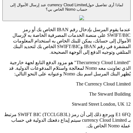
لماذا أرى تفاصيل حولcurrency Cloud Limited عند إرسال الأموال إلى
حساب Nomo الخاص بي؟
عندما يقوم المرسل بإدخال رقم IBAN الخاص بك أو رمز
SWIFT/BIC على منصة الخدمات المصرفية الخاصة به لإرسال
الأموال إلى حسابك، يمكن للبنك الخاص به استخدام المعلومات
المشفرة في رقم IBAN وSWIFT/BIC الخاص بك لتحديد البنك
المتلقي وتوجيه الدفع إلى الوجهة الصحيحة.
"Thecurrency Cloud Limited" هو مزود الدفع التابع لجهة خارجية
الذي تعاونت معه Nomo لمعالجة واستلام المدفوعات الدولية. قد
يُظهر البنك المرسل اسم بنك Nomo وعنوانه على النحو التالي:
The Currency Cloud Limited
The Steward Building
12 Steward Street London, UK
E1 6FQ ويرجع ذلك إلى أن رمز SWIFT BIC (TCCLGB3L) مرتبط
بـ currency Cloud Limited سيتم إيداع دفعتك الدولية في حساب
عملة Nomo الخاص بك.