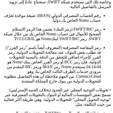
وخاصة تلك التي تستخدم شبكة SWIFT، ستحتاج عادةً إلى تزويد
المرسل بالتفاصيل التالية:
رقم الحساب المصرفي الدولي (IBAN): صيغة موحّدة تعرّف
حساب Nomo الخاص بك دولياً.
رمز SWIFT/BIC (رمز البنك): يضمن هذا الرمز الاستلام
الصحيح للأموال في حساب Nomo الخاص بك من خلال شبكة
SWIFT. رمز SWIFT/BIC لبنكNomo هو TCCLGB3L
رمز المقاصة المصرفية (المعروف أيضاً باسم "رمز الفرز"):
قد تطلب بعض البنوك، عند معالجة التحويلات الدولية، رمز
الفرز كإجراء إضافي للتحقق من الدقة. بالنسبة للتحويلات
الدولية، فإن رمز BCC أو رمز الفرز الخاص ببنك Nomo هو
04-14-04 يستخدم Nomo رمز IBAN ورمز BIC المقدم من
مزودي خدمات الطرف الثالث الخاص بنا، وهو
CurrencyCloud. من المهم ملاحظة أن هذه التفاصيل مطلوبة
للتحويلات الدولية من بنوك خارج المملكة المتحدة.
• تحويلات التوجيه المحلي عبر الحدود (بخلاف الجنيه الإسترليني)
تسمح بعض المؤسسات المالية أو البنوك بالتحويلات المصرفية عبر
"توجيه التحويل المحلي" للتحويلات الدولية، وهي طريقة أكثر فعالية
من حيث التكلفة، مثل: