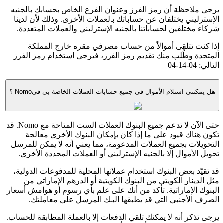
يرجى ملاحظة أن رمز الفرز وعنوان الفرع الخاص بحسابك بالجنيه
الإسترليني يختلفان عن حساباتك بالعملات الأخرى. وذلك لأن لدينا
شركاء مختلفين لحساباتنا بالجنيه الإسترليني والعملات المتعددة.
إذا كنت تتلقى أموالاً من حساب مصرفي مقره خارج المملكة
المتحدة وطُلب منك تقديم رمز الفرز، فيرجى استخدام رمز الفرز
التالي: 04-14-04
هل يمكنني استلام الأموال في جميع حسابات العملات الخاصة بي فيNomo ؟
حتى الآن لا تدعم جميع البنوك العملات الست المتاحة مع Nomo. قد
تكون هناك قيود على ما إذا كان بإمكان البنوك الأخرى معالجة
التحويلات بجميع العملات المدعومة، مما يعني أنه لا يمكن للمرسل
تحويل الأموال إلا بالجنيه الإسترليني أو العملات المحددة الأخرى.
قد تقيّد بعض البنوك استخدام عملاتها المحلية للمدفوعات الدولية،
مثل الدينار الكويتي من البنوك الكويتية أو الدرهم الإماراتي من
البنوك الإماراتية. تأكد من أنك على علم بأي رسوم أو هوامش أسعار
الصرف الأجنبي التي قد يطبقها البنك المرسل على معاملتك.
يرجى تذكر أنه لا يمكنك تلقي الدفعات إلا بالعملة المطابقة للحساب.