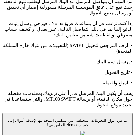
من المهم أن يتواصل المرسل مع البنك المرسل ليطلب تتبع الدفعة،
حيث تقع على عاتق المؤسسة المرسلة مسؤولية إصدار أي تحقيق
أو إرسال متتبع للأموال.
إذا كنت ترغب في أن يساعدك فريقNomo ، فيرجى إرسال إثبات
الدفع إلينا بما في ذلك التفاصيل التالية، عبر إيصال أو كشف حساب
مصرفي أو لقطة شاشة من تطبيق البنك:
• الرقم المرجعي لتحويل SWIFT (للتحويلات من بنوك خارج المملكة
المتحدة)
• إرسال اسم البنك
• تاريخ التحويل
• المبلغ والعملة
يجب أن يكون البنك المرسل قادراً على تزويدك بمعلومات مفصلة
حول مكان الدفعة، أو برسالة MT103 SWIFT، والتي ستساعدنا في
تحديد موقع التحويل.
ما هي أنواع التحويلات المختلفة التي يمكنني استخدامها لإضافة أموال إلى
حساب Nomo الخاص بي؟