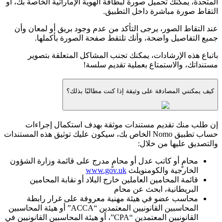
المتحدة، يمكنك تحميل صورة لبطاقة الهوية الإماراتية الخاصة بك، أو
التقاط صورة مباشرة داخل التطبيق.
عند التقاط الصور، يرجى التأكد من عدم وجود بريق أو لمعان وأن
جميع التفاصيل واضحة، وأنك تلتقط صفحة الصورة بأكملها.
باتباع هذه الإرشادات، يمكنك تجنب المشاكل المتعلقة بتصوير
مستنداتك، والاستمتاع بعملية تقديم سلسة!
كيف يمكنني المصادقة على وثيقة إذا كنت مطالبًا بذلك؟
إن طلب منك تقديم مستندات موثقة بهدف استكمال إجراءات
حساب تطبيق Nomo الخاص بك، سيكون عليك توثيق هذه المستندات
والتصديق عليها من خلال:
محامٍ أو كاتب عدل أو محامٍ مدرج على قائمة وزارة الشؤون
الخارجية والكومنويلث
www.gov.uk
قائمة المحامين العاملين خارج البلاد أو نقابة المحامين
البريطانية، ابحث عن محام
محاسب عضو في هيئة مهنية معروفة على غرار رابطة
المحاسبين القانونيين المعتمدين “ACCA” أو هيئة المحاسبين
القانونيين المعتمدين “CPA”، أو هيئة المحاسبين القانونيين في