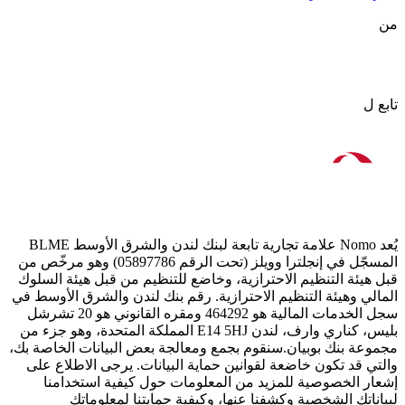
من
تابع ل
يُعد Nomo علامة تجارية تابعة لبنك لندن والشرق الأوسط BLME
المسجّل في إنجلترا وويلز (تحت الرقم 05897786) وهو مرخّص من
قبل هيئة التنظيم الاحترازية، وخاضع للتنظيم من قبل هيئة السلوك
المالي وهيئة التنظيم الاحترازية. رقم بنك لندن والشرق الأوسط في
سجل الخدمات المالية هو 464292 ومقره القانوني هو 20 تشرشل
بليس، كناري وارف، لندن E14 5HJ المملكة المتحدة، وهو جزء من
مجموعة بنك بوبيان.سنقوم بجمع ومعالجة بعض البيانات الخاصة بك،
والتي قد تكون خاضعة لقوانين حماية البيانات. يرجى الاطلاع على
إشعار الخصوصية للمزيد من المعلومات حول كيفية استخدامنا
لبياناتك الشخصية وكشفنا عنها، وكيفية حمايتنا لمعلوماتك