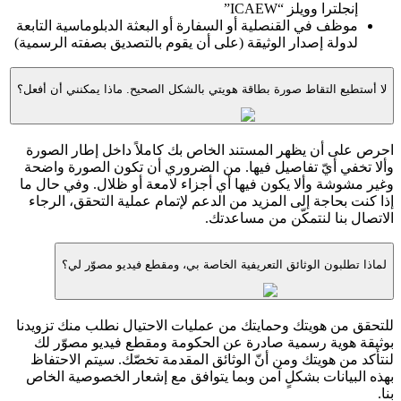
إنجلترا وويلز “ICAEW”
موظف في القنصلية أو السفارة أو البعثة الدبلوماسية التابعة
لدولة إصدار الوثيقة (على أن يقوم بالتصديق بصفته الرسمية)
لا أستطيع التقاط صورة بطاقة هويتي بالشكل الصحيح. ماذا يمكنني أن أفعل؟
احرص على أن يظهر المستند الخاص بك كاملاً داخل إطار الصورة
وألا تخفي أيّ تفاصيل فيها. من الضروري أن تكون الصورة واضحة
وغير مشوشة وألا يكون فيها أي أجزاء لامعة أو ظلال. وفي حال ما
إذا كنت بحاجة إلى المزيد من الدعم لإتمام عملية التحقق، الرجاء
الاتصال بنا لنتمكّن من مساعدتك.
لماذا تطلبون الوثائق التعريفية الخاصة بي، ومقطع فيديو مصوّر لي؟
للتحقق من هويتك وحمايتك من عمليات الاحتيال نطلب منك تزويدنا
بوثيقة هوية رسمية صادرة عن الحكومة ومقطع فيديو مصوّر لك
لنتأكد من هويتك ومن أنّ الوثائق المقدمة تخصّك. سيتم الاحتفاظ
بهذه البيانات بشكلٍ آمن وبما يتوافق مع إشعار الخصوصية الخاص
بنا.