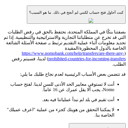
كنت أحاول فتح حساب لكنني لم أنجح في ذلك. ما هو السبب؟
بصفتنا بنكًا في المملكة المتحدة، نحتفظ بالحق في رفض الطلبات
التي قد تخرج عن متطلباتنا التجارية والاستراتيجية والتنظيمية. إذا تم
تحديد معلومات أثناء عملية التقديم ترتبط بـ صفحة الأسئلة الشائعة
الخاصة بالدول المحظورة/المقيدة
https://www.nomobank.com/help/transfers/are-there-any-
(
prohibited-countries-for-incoming-transfers
) لدينا، فسيتم رفض
الطلب.
قد تتضمن بعض الأسباب الرئيسية لعدم نجاح طلبك ما يلي:
أنت لا تستوفي معايير الحد الأدنى للسن لدينا. لفتح حساب
Nomo، يجب ألا يقل عمرك عن 16 عاماً.
أنت تقيم في بلد لم نبدأ عملياتنا فيه بعد.
لا يمكننا التحقق من هويتك كجزء من عملية "اعرف عميلك"
الخاصة بنا.