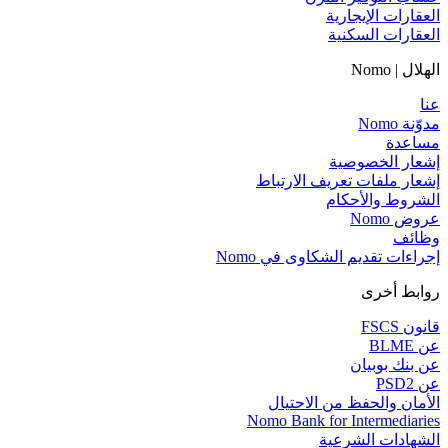
العقارات الإيجارية
العقارات السكنية
الهلال | Nomo
عنا
مدوّنة Nomo
مساعدة
إشعار الخصوصية
إشعار ملفات تعريف الارتباط
الشروط والأحكام
عروض Nomo
وظائف
إجراءات تقديم الشكاوى في Nomo
روابط أخرى
قانون FSCS
عن BLME
عن بنك بوبيان
عن PSD2
الأمان والحفظ من الاحتيال
Nomo Bank for Intermediaries
الشهادات الشرعية